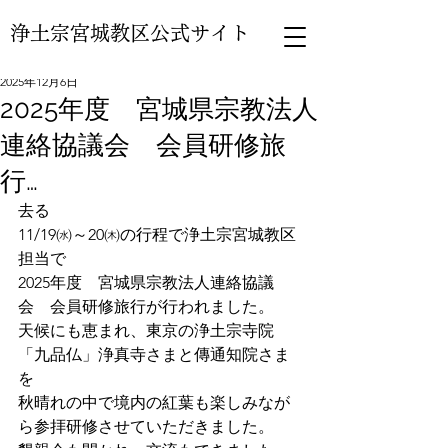
浄土宗宮城教区公式サイト
2025年12月6日
2025年度 宮城県宗教法人
連絡協議会 会員研修旅
行…
去る
11/19㈬～20㈭の行程で浄土宗宮城教区
担当で
2025年度　宮城県宗教法人連絡協議
会　会員研修旅行が行われました。
天候にも恵まれ、東京の浄土宗寺院
「九品仏」浄真寺さまと傳通知院さま
を
秋晴れの中で境内の紅葉も楽しみなが
ら参拝研修させていただきました。