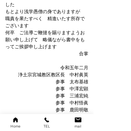
した
もとより浅学愚僧の身でありますが　
職責を果たすべく　精進いたす所存で
ございます
何卒　ご法導ご鞭撻を賜りますようお
願い申し上げて　略儀ながら書中をも
ってご挨拶申し上げます
合掌
令和五年二月
浄土宗宮城教区教区長　中村眞英
参事　太布基雄
参事　中澤宏顕
参事　三浦宏純
参事　中村悟眞
参事　鹿田明敬
お知らせ
Home
TEL
mail