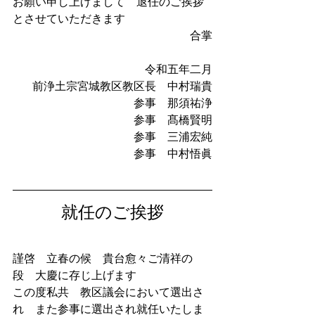
お願い申し上げまして　退任のご挨拶
とさせていただきます
合掌
令和五年二月
前浄土宗宮城教区教区長　中村瑞貴
参事　那須祐浄
参事　髙橋賢明
参事　三浦宏純
参事　中村悟眞
就任のご挨拶
謹啓　立春の候　貴台愈々ご清祥の
段　大慶に存じ上げます
この度私共　教区議会において選出さ
れ　また参事に選出され就任いたしま