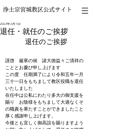
浄土宗宮城教区公式サイト
2023年3月1日
退任・就任のご挨拶
退任のご挨拶
謹啓　厳寒の候　諸大徳益々ご清祥の
こととお慶び申し上げます
この度　任期満了により令和五年一月
三十一日をもちまして教区役職を退任
いたしました
在任中は公私にわたり多大の御支援を
賜り　お陰様をもちまして大過なくそ
の職責を果たすことができましたこと
厚く感謝申し上げます。
今後とも宜しく御高誼を賜りますよう