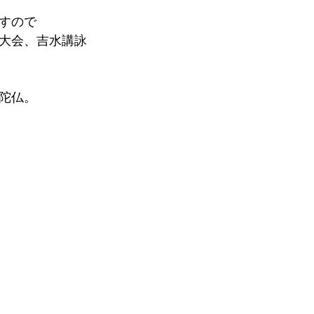
すので
忌大会、吉水講詠
陀仏。