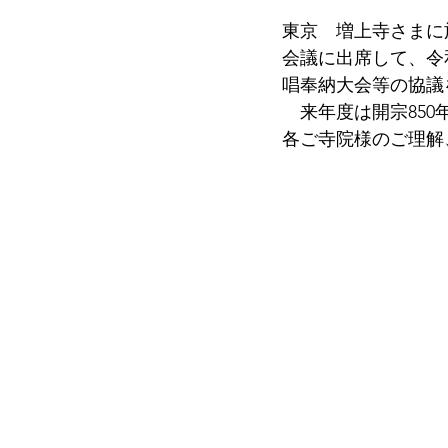
東京　増上寺さまに
会議に出席して、令
唱奉納大会等の協議
　来年度は開宗85
各ご寺院様のご理解