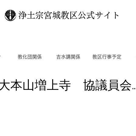
浄土宗宮城教区公式サイト
せ
教化団関係
吉水講関係
教区行事予定
大本山増上寺 協議員会