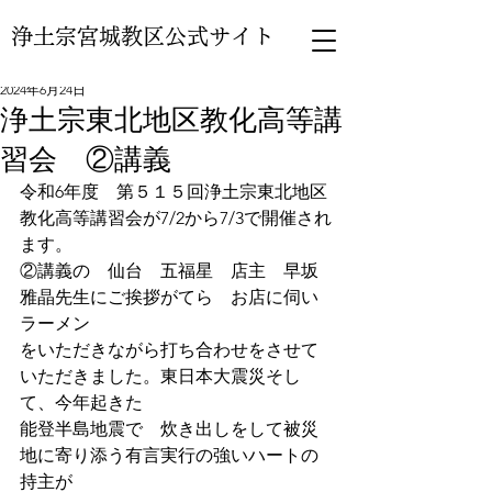
浄土宗宮城教区公式サイト
2024年6月24日
浄土宗東北地区教化高等講
習会 ②講義
令和6年度　第５１５回浄土宗東北地区
教化高等講習会が7/2から7/3で開催され
ます。
②講義の　仙台　五福星　店主　早坂
雅晶先生にご挨拶がてら　お店に伺い
ラーメン
をいただきながら打ち合わせをさせて
いただきました。東日本大震災そし
て、今年起きた
能登半島地震で　炊き出しをして被災
地に寄り添う有言実行の強いハートの
持主が