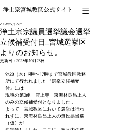
浄土宗宮城教区公式サイト
2023年9月29日
浄土宗宗議員選挙議会選挙
立候補受付日…宮城選挙区
よりのお知らせ。
更新日：
2023年10月23日
9/28（木）9時〜17時まで宮城教区教務
所にて行われました『選挙立候補受
付』には
現職の第3組　雲上寺　東海林良昌上人
のみの立候補受付となりました…
よって　宮城教区において選挙は行わ
れずに、東海林良昌上人の無投票当選
（仮）が
決定致しました。ここに、教区内の選