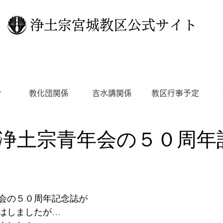
浄土宗宮城教区公式サイト
せ
教化団関係
吉水講関係
教区行事予定
浄土宗青年会の５０周年
会の５０周年記念誌が
はしましたが…