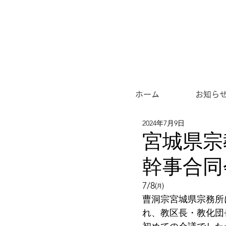
ホーム
お知ら
2024年7月9日
宮城県宗
幹事合同
7/8㈪
曹洞宗宮城県宗務所
れ、教区長・教化団