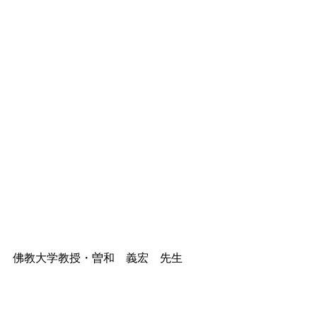
佛教大学教授・曽和　義宏　先生