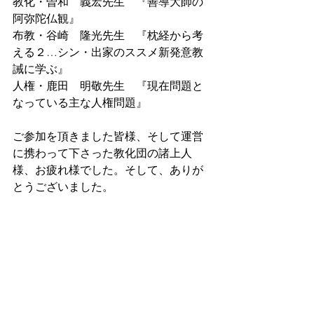
教化・曽和　義宏先生　『善導大師の
阿弥陀仏観』
布教・谷崎　隆光先生　『枕経から考
える２…シン・出家のススメ新発意教
誡に学ぶ』
人権・鹿田　明敬先生　『現在問題と
なっている主な人権問題』
ご参加を頂きました皆様、そして運営
に携わって下さった教化団の諸上人
様、お疲れ様でした。そして、ありが
とうございました。