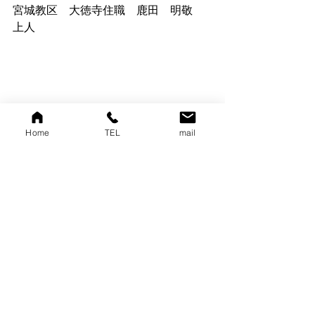
宮城教区　大徳寺住職　鹿田　明敬　
上人
Home
TEL
mail
教化団関係
お知らせ