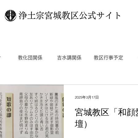
浄土宗宮城教区公式サイト
せ
教化団関係
吉水講関係
教区行事予定
2025年3月17日
宮城教区「和顔
壇）